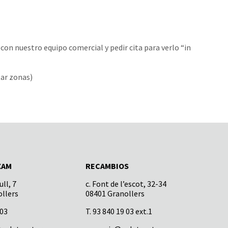
con nuestro equipo comercial y pedir cita para verlo “in
tar zonas)
XAM
RECAMBIOS
ll, 7
c. Font de l’escot, 32-34
llers
08401 Granollers
 03
T. 93 840 19 03 ext.1