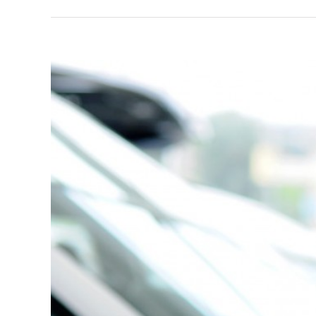
View
Larger
Image