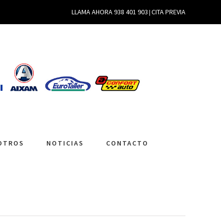
LLAMA AHORA
938 401 903
CITA PREVIA
|
OTROS
NOTICIAS
CONTACTO