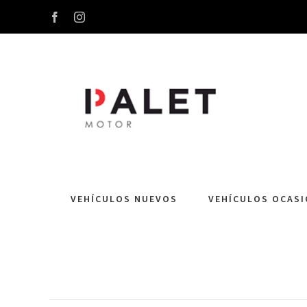
Skip
Facebook
Instagram
to
content
VEHÍCULOS NUEVOS
VEHÍCULOS OCAS